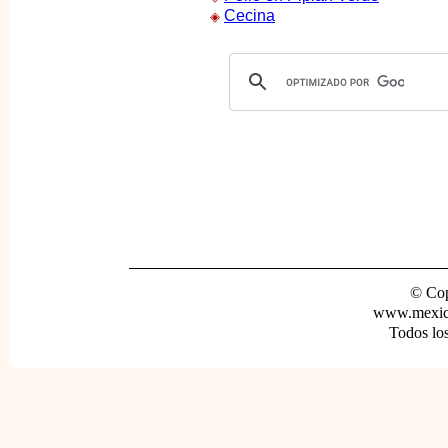
Cecina
◈
© Cop
www.mexica
Todos lo