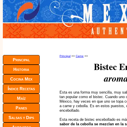
Principal
>>
Carne
>>
Principal
Bistec E
Historia
aroma
Cocina Mex
Índice Recetas
Esta es una forma muy sencilla, muy sa
tan popular como el bistec. Cuando uno c
Maíz
México, hay veces en que uno se topa c
a carne y cebolla. Es en estos puestos, d
Panes
encebollado.
Salsas y Dips
Esta receta de bistec encebollado es m
sabor de la cebolla se mezclan en la s