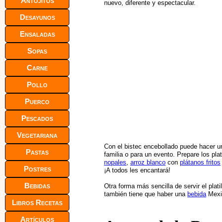
Antojitos
nuevo, diferente y espectacular.
Desayunos
Ensaladas
Sopas
Carne
Pollo
Puerco
Pescados
Vegetariana
Con el bistec encebollado puede hacer un
Pastas
familia o para un evento. Prepare los pl
nopales
,
arroz blanco
con
plátanos fritos
Postres
¡A todos les encantará!
Bebidas
Otra forma más sencilla de servir el plat
también tiene que haber una
bebida
Mexi
Libros Recetas
Artículos