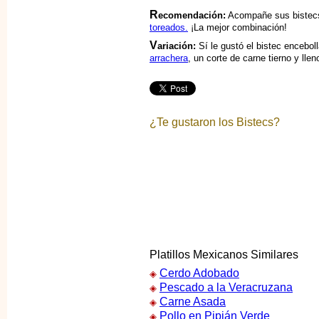
R
ecomendación:
Acompañe sus bistec
toreados.
¡La mejor combinación!
V
ariación:
Sí le gustó el bistec encebol
arrachera
, un corte de carne tierno y llen
¿Te gustaron los Bistecs?
Platillos Mexicanos Similares
Cerdo Adobado
◈
Pescado a la Veracruzana
◈
Carne Asada
◈
Pollo en Pipián Verde
◈