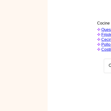
Cocine
✣
Ques
✣
Frijo
✣
Ceci
✣
Pollo
✣
Costi