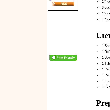
1/4 d
3 cuc
1/2 c
1/4 d
Uten
1 Sar
1 Ref
1 Bow
1 Tab
1 Pal
1 Pal
1 Cuc
1 Exp
Pre