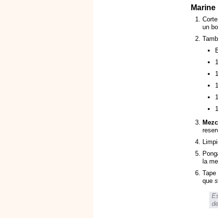
Marine 
Cort
un bo
Tambi
E
Mezc
reser
Limpi
Ponga
la me
Tape 
que
s
Es
de