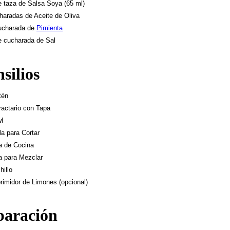
e taza de Salsa Soya (65 ml)
haradas de Aceite de Oliva
ucharada de
Pimienta
e cucharada de Sal
silios
tén
ractario con Tapa
l
la para Cortar
a de Cocina
a para Mezclar
hillo
rimidor de Limones (opcional)
paración