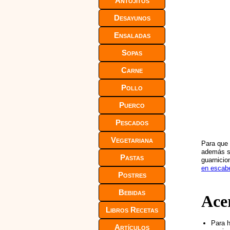
Antojitos
Desayunos
Ensaladas
Sopas
Carne
Pollo
Puerco
Pescados
Vegetariana
Para que 
además se
Pastas
guarnici
en escab
Postres
Bebidas
Ace
Libros Recetas
Para h
Artículos