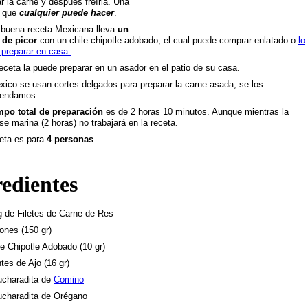
r la carne y después freírla. Una
a que
cualquier puede hacer
.
buena receta Mexicana lleva
un
 de picor
con un chile chipotle adobado, el cual puede comprar enlatado o
lo
preparar en casa.
eceta la puede preparar en un asador en el patio de su casa.
ico se usan cortes delgados para preparar la carne asada, se los
endamos.
mpo total de preparación
es de
2 horas 10 minutos
. Aunque mientras la
se marina (2 horas) no trabajará en la receta.
ceta es para
4 personas
.
redientes
g de Filetes de Carne de Res
ones (150 gr)
le Chipotle Adobado (10 gr)
ntes de Ajo (16 gr)
ucharadita de
Comino
ucharadita de Orégano