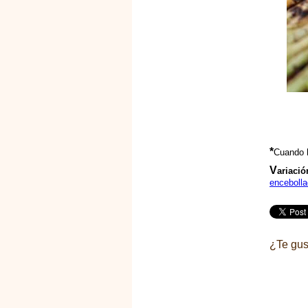
*
Cuando 
V
ariació
encebolla
¿Te gus