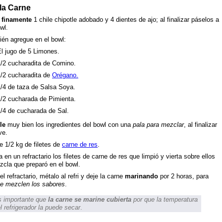
la Carne
e
finamente
1 chile chipotle adobado y 4 dientes de ajo; al finalizar páselos a
wl.
én agregue en el bowl:
l jugo de 5 Limones.
1/2 cucharadita de Comino.
1/2 cucharadita de
Orégano.
1/4 de taza de Salsa Soya.
1/2 cucharada de Pimienta.
1/4 de cucharada de Sal.
le
muy bien los ingredientes del bowl con una
pala para mezclar
, al finalizar
ve.
e 1/2 kg de filetes de
carne de res
.
 en un refractario los filetes de carne de res que limpió y vierta sobre ellos
zcla que preparó en el bowl.
el refractario, métalo al refri y deje la carne
marinando
por 2 horas, para
e mezclen los sabores
.
 importante que
la carne se marine cubierta
por que la temperatura
l refrigerador la puede secar
.