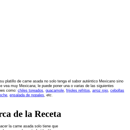
su platillo de carne asada no solo tenga el sabor auténtico Mexicano sino
 vea muy Mexicana; le puede poner una o varias de las siguientes
ones como:
chiles toreados
,
guacamole
,
frijoles refritos
,
arroz rojo
,
cebollas
eche
,
ensalada de nopales
, etc.
rca de la Receta
acer la carne asada solo tiene que