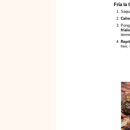
Fría la
Saque
Calie
Ponga
fríal
térmi
Repi
freír