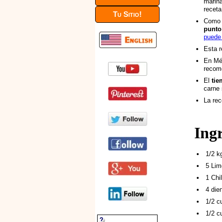
marina
recet
Tu Sitio!
Como 
punto
puede 
Esta r
En Méx
recom
El
tie
carne 
La re
Ing
1/2 k
5 Lim
1 Chi
4 die
1/2 c
1/2 c