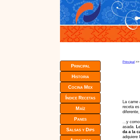
Principal
>
Principal
Historia
Cocina Mex
Índice Recetas
La carne 
receta e
Maíz
diferente
Panes
...y como
asada.
L
Salsas y Dips
da a la c
adquiere l