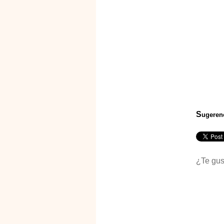
S
ugeren
¿Te gus