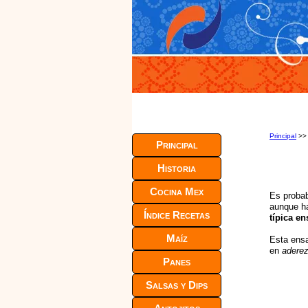
Principal
>
Principal
Historia
Cocina Mex
Es probab
aunque h
Índice Recetas
típica e
Maíz
Esta ensa
en
aderez
Panes
Salsas y Dips