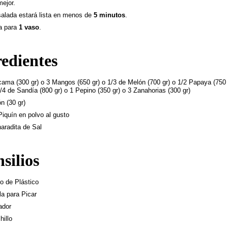
mejor.
alada estará lista en menos de
5 minutos
.
a para
1 vaso
.
redientes
cama (300 gr) o 3 Mangos (650 gr) o 1/3 de Melón (700 gr) o 1/2 Papaya (750
1/4 de Sandía (800 gr) o 1 Pepino (350 gr) o 3 Zanahorias (300 gr)
n (30 gr)
Piquín en polvo al gusto
aradita de Sal
silios
o de Plástico
la para Picar
ador
hillo