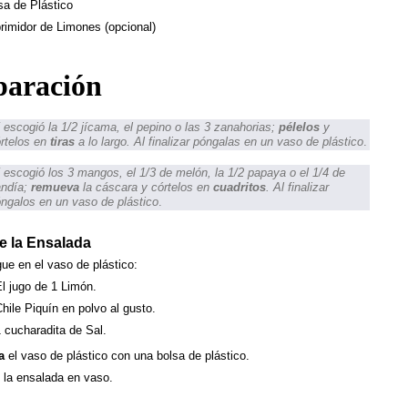
sa de Plástico
rimidor de Limones (opcional)
paración
 escogió la 1/2 jícama, el pepino o las 3 zanahorias;
pélelos
y
rtelos en
tiras
a lo largo. Al finalizar póngalas en un vaso de plástico
.
 escogió los 3 mangos, el 1/3 de melón, la 1/2 papaya o el 1/4 de
andía;
remueva
la cáscara y córtelos en
cuadritos
. Al finalizar
ngalos en un vaso de plástico
.
e la Ensalada
ue en el vaso de plástico:
l jugo de 1 Limón.
hile Piquín en polvo al gusto.
 cucharadita de Sal.
a
el vaso de plástico con una bolsa de plástico.
la ensalada en vaso.