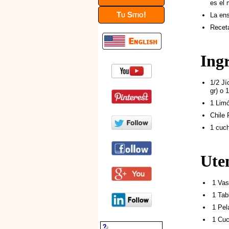
es el 
Tu Sitio!
La ens
Recet
Ing
1/2 Jí
gr) o 
1 Limó
Chile 
1 cuch
Uten
1 Vas
1 Tab
1 Pel
1 Cuc