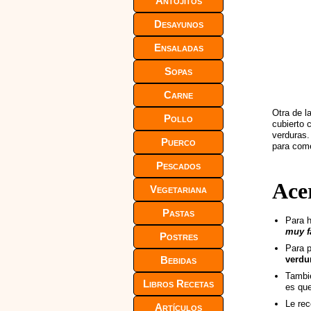
Antojitos
Desayunos
Ensaladas
Sopas
Carne
Otra de l
Pollo
cubierto 
verduras.
Puerco
para com
Pescados
Ace
Vegetariana
Pastas
Para h
muy fá
Postres
Para p
Bebidas
verdu
Tambié
Libros Recetas
es que
Le rec
Artículos