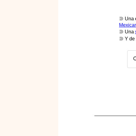
⋑
Una e
Mexica
⋑
Una
⋑
Y de 