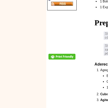
1 Bol
1 Exp
Pre
Sí
có
Sí
s
pó
Aderec
Agreg
E
C
1
Cubr
Agite