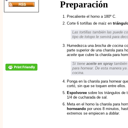
Preparación
Precaliente el horno a 180º C.
Corte 6 tortillas de maíz en
triángul
Las tortillas también las puede c
tipo de totopo le servirá para dec
Humedezca una
brocha de cocina
co
parte superior de una charola para h
aceite
que cubre la charola para horn
Sí tiene
aceite en spray
también l
para hornear. De esta manera ya 
cocina
.
Ponga en la charola para hornear que 
cortó, sin que se toquen entre ellos.
Espolvoree
sobre los triángulos de t
1/4 de cucharada de sal.
Meta en el horno la charola para horne
horneando
por unos 8 minutos, has
extremos se empiecen a
doblar
.