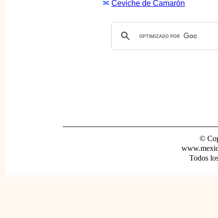
≍
Ceviche de Camarón
© Cop
www.mexica
Todos lo