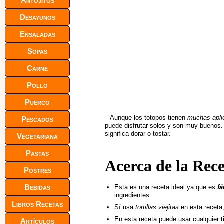
Antojitos
Desayunos
Ensaladas
Sopas
Carne
Pollo
Puerco
– Aunque los totopos tienen
muchas apli
Pescados
puede disfrutar solos y son muy buenos. 
significa dorar o tostar.
Vegetariana
Pastas
Acerca de la Rec
Postres
Bebidas
Esta es una receta ideal ya que es
fá
ingredientes.
Libros Recetas
Sí usa
tortillas viejitas
en esta receta,
En esta receta puede usar cualquier t
Artículos