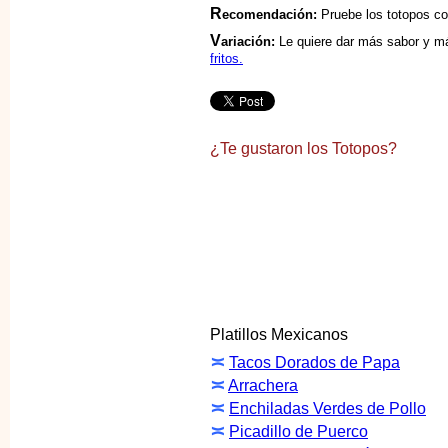
R
ecomendación:
Pruebe los totopos c
V
ariación:
Le quiere dar más sabor y má
fritos.
¿Te gustaron los Totopos?
Platillos Mexicanos
≍
Tacos Dorados de Papa
≍
Arrachera
≍
Enchiladas Verdes de Pollo
≍
Picadillo de Puerco