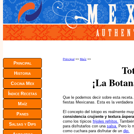
Principal
>>
Maíz
>>
Principal
To
Historia
¡La Botan
Cocina Mex
Índice Recetas
Que le podemos decir sobre esta receta..
fiestas Mexicanas. Esta es la verdadera
Maíz
El concepto del totopo es realmente mu
Panes
consistencia crujiente y textura áspera
como los típicos
frijoles refritos.
También 
Salsas y Dips
para disfrutarlos con una
salsa.
Pero lo m
como cuchara para disfrutar de un
dip.