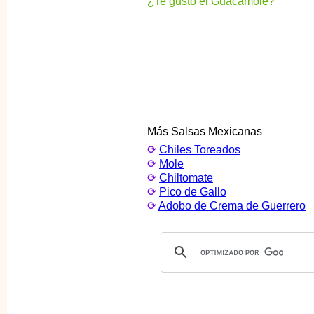
¿Te gustó el Guacamole?
Más Salsas Mexicanas
⟳
Chiles Toreados
⟳
Mole
⟳
Chiltomate
⟳
Pico de Gallo
⟳
Adobo de Crema de Guerrero