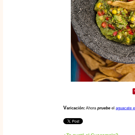
V
aricación:
Ahora
pruebe
el
aguacate e