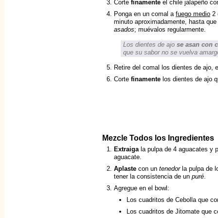
Corte
finamente
el chile jalapeño co
Ponga en un comal a
fuego medio
2 
minuto aproximadamente, hasta que
asados
; muévalos regularmente.
Los dientes de ajo
se asan con 
que su sabor no se vuelva amarg
Retire del comal los dientes de ajo, 
Corte
finamente
los dientes de ajo qu
Mezcle Todos los Ingredientes
Extraiga
la pulpa de 4 aguacates y 
aguacate.
Aplaste
con un
tenedor
la pulpa de l
tener la consistencia de un
puré
.
Agregue en el bowl:
Los cuadritos de Cebolla que cor
Los cuadritos de Jitomate que c