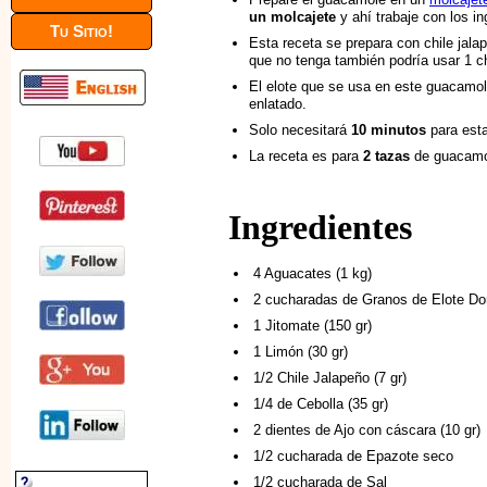
un molcajete
y ahí trabaje con los in
Tu Sitio!
Esta receta se prepara con chile jala
que no tenga también podría usar 1 ch
El elote que se usa en este guacamole
enlatado.
Solo necesitará
10 minutos
para esta
La receta es para
2 tazas
de guacamol
Ingredientes
4 Aguacates (1 kg)
2 cucharadas de Granos de Elote Dor
1 Jitomate (150 gr)
1 Limón (30 gr)
1/2 Chile Jalapeño (7 gr)
1/4 de Cebolla (35 gr)
2 dientes de Ajo con cáscara (10 gr)
1/2 cucharada de Epazote seco
1/2 cucharada de Sal