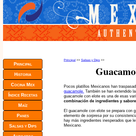
Principal
>>
Salsas y Dips
>>
Principal
Guacamol
Historia
Cocina Mex
Pocos platillos Mexicanos han traspasad
guacamole.
También se han extendido las
Índice Recetas
guacamole con elote es una de esas vari
combinación de ingredientes y sabor
Maíz
El guacamole con elote se prepara con gr
Panes
elemento de
sorpresa
por su consistenci
hay más ingredientes inesperados que l
Mexicano.
Salsas y Dips