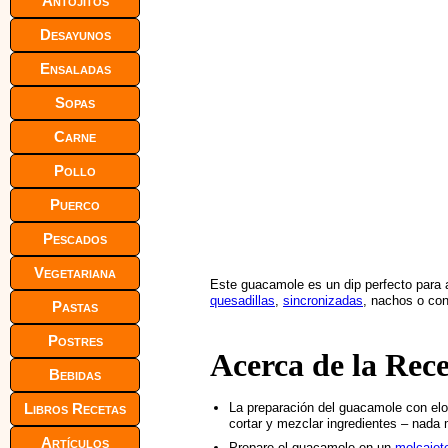
Antojitos
Desayunos
Ensaladas
Sopas
Carne
Pollo
Puerco
Pescados
Vegetariana
Este guacamole es un dip perfecto par
quesadillas
,
sincronizadas
, nachos o con
Pastas
Postres
Acerca de la Rec
Bebidas
Libros Recetas
La preparación del guacamole con el
cortar y mezclar ingredientes – nada
Artículos
Prepare el guacamole en un
molcajet