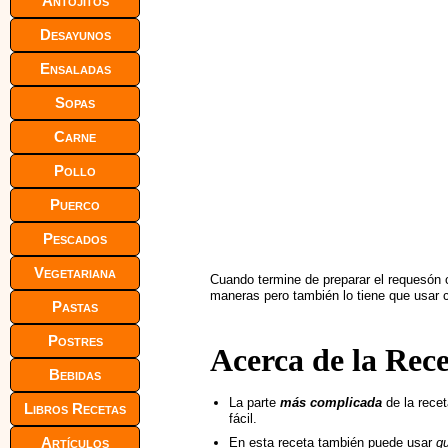
Antojitos
Desayunos
Ensaladas
Sopas
Carne
Pollo
Puerco
Pescados
Vegetariana
Cuando termine de preparar el requesón 
maneras pero también lo tiene que usar
Pastas
Postres
Acerca de la Rec
Bebidas
La parte
más complicada
de la recet
Libros Recetas
fácil.
Artículos
En esta receta también puede usar
qu