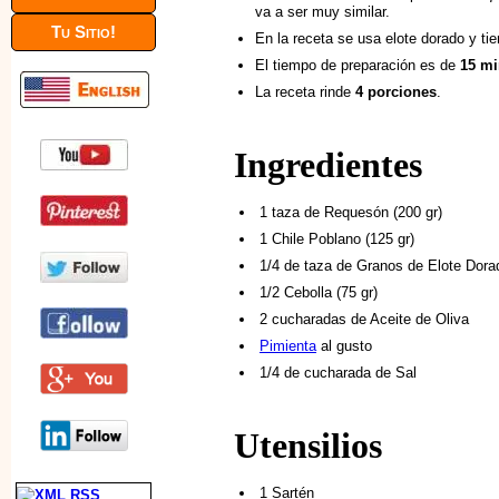
va a ser muy similar.
Tu Sitio!
En la receta se usa elote dorado y ti
El tiempo de preparación es de
15 mi
La receta rinde
4 porciones
.
Ingredientes
1 taza de Requesón (200 gr)
1 Chile Poblano (125 gr)
1/4 de taza de Granos de Elote Dorad
1/2 Cebolla (75 gr)
2 cucharadas de Aceite de Oliva
Pimienta
al gusto
1/4 de cucharada de Sal
Utensilios
1 Sartén