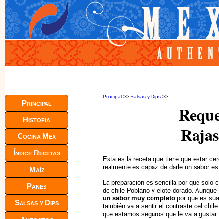
Principal
>>
Salsas y Dips
>>
Principal
Reque
Historia
Rajas
Cocina Mex
Índice Recetas
Esta es la receta que tiene que estar ce
realmente es capaz de darle un sabor es
Maíz
La preparación es sencilla por que solo 
Panes
de chile Poblano y elote dorado. Aunque 
un sabor muy completo
por que es sua
Salsas y Dips
también va a sentir el contraste del chil
que estamos seguros que le va a gustar