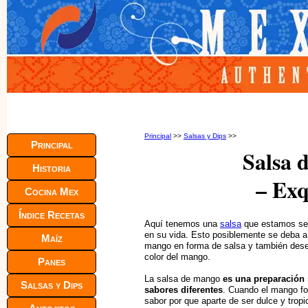
Principal
>>
Salsas y Dips
>>
Principal
Salsa 
Historia
– Exq
Cocina Mex
Índice Recetas
Aquí tenemos una
salsa
que estamos seg
en su vida. Esto posiblemente se deba a 
Maíz
mango en forma de salsa y también dese
color del mango.
Panes
La salsa de mango
es una preparación s
Salsas y Dips
sabores diferentes
. Cuando el mango fo
sabor por que aparte de ser dulce y tropic