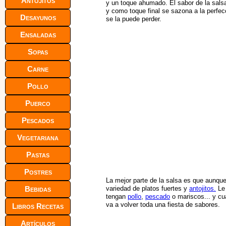
Antojitos
y un toque ahumado. El sabor de la sals
y como toque final se sazona a la perfe
Desayunos
se la puede perder.
Ensaladas
Sopas
Carne
Pollo
Puerco
Pescados
Vegetariana
Pastas
Postres
La mejor parte de la salsa es que aunqu
Bebidas
variedad de platos fuertes y
antojitos.
Le 
tengan
pollo
,
pescado
o mariscos... y cu
va a volver toda una fiesta de sabores.
Libros Recetas
Artículos