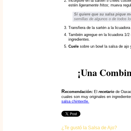
Incorpore en la sartén 5 chiles cost
estén
ligeramente fritos
; mueva regu
Sí quiere que su salsa pique 
semillas de algunos o de todos l
Transfiera de la sartén a la licuadora 
También agregue en la licuadora 1/2
ingredientes.
Cuele
sobre un bowl la salsa de ajo y
¡Una Combina
R
ecomendación:
El
recetario
de Oaxaca
cuales son muy originales en ingrediente
salsa chintextle.
¿Te gustó la Salsa de Ajo?