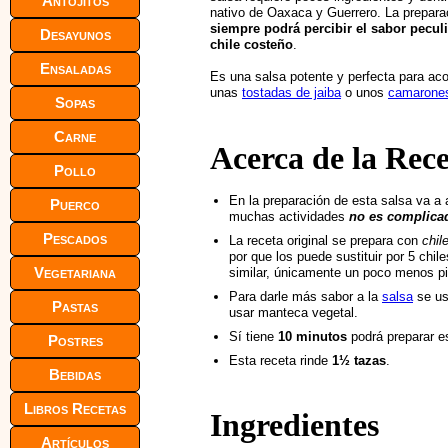
Antojitos
nativo de Oaxaca y Guerrero. La preparac
siempre podrá percibir el sabor pecul
Desayunos
chile costeño
.
Ensaladas
Es una salsa potente y perfecta para a
unas
tostadas de jaiba
o unos
camarones 
Sopas
Carne
Acerca de la Rec
Pollo
En la preparación de esta salsa va a a
Puerco
muchas actividades
no es complica
Pescados
La receta original se prepara con
chil
por que los puede sustituir por 5 chile
Vegetariana
similar, únicamente un poco menos p
Para darle más sabor a la
salsa
se us
Pastas
usar manteca vegetal.
Sí tiene
10 minutos
podrá preparar e
Postres
Esta receta rinde
1½ tazas
.
Bebidas
Libros Recetas
Ingredientes
Artículos