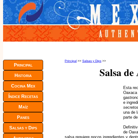
Principal
>>
Salsas y Dips
>>
Principal
Salsa de 
Historia
Cocina Mex
Esta rec
Oaxaca 
Índice Recetas
gastron
e ingre
Maíz
secreto
una de l
Panes
parte de
Definiti
Salsas y Dips
de Oaxa
salsa requiere pocos ingredientes y dentro