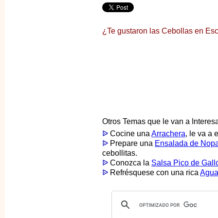
¿Te gustaron las Cebollas en E
Otros Temas que le van a Interesa
ᐉ
Cocine una
Arrachera
, le va a 
ᐉ
Prepare una
Ensalada de Nopa
cebollitas.
ᐉ
Conozca la
Salsa Pico de Gall
ᐉ
Refrésquese con una rica
Agua