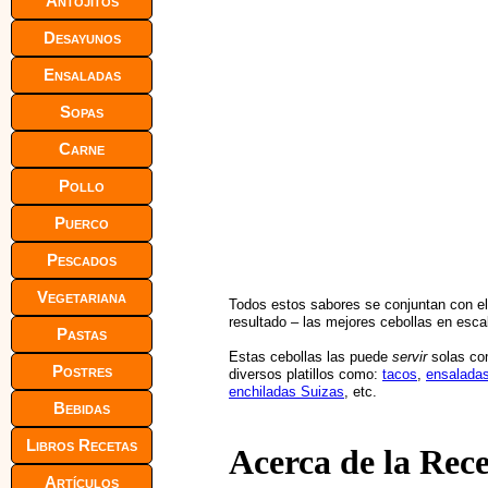
Antojitos
Desayunos
Ensaladas
Sopas
Carne
Pollo
Puerco
Pescados
Vegetariana
Todos estos sabores se conjuntan con el
resultado – las mejores cebollas en esc
Pastas
Estas cebollas las puede
servir
solas c
Postres
diversos platillos como:
tacos
,
ensalada
enchiladas Suizas
, etc.
Bebidas
Libros Recetas
Acerca de la Rec
Artículos