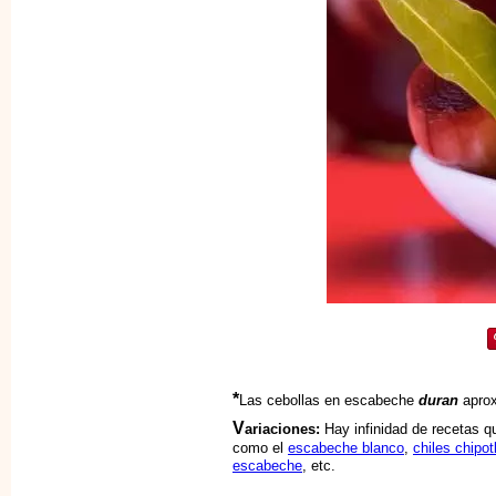
*
Las cebollas en escabeche
duran
apro
V
ariaciones:
Hay infinidad de recetas qu
como el
escabeche blanco
,
chiles chipo
escabeche
, etc.