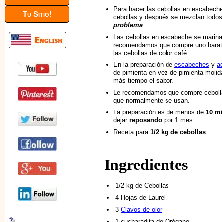
Para hacer las cebollas en escabeche,
Tu Sitio!
cebollas y después se mezclan todos
problema
.
Las cebollas en escabeche se marin
recomendamos que compre uno barato 
las cebollas de color café.
En la preparación de
escabeches
y
a
de pimienta en vez de pimienta molid
más tiempo el sabor.
Le recomendamos que compre cebollas
que normalmente se usan.
La preparación es de menos de
10 m
dejar
reposando
por 1 mes.
Receta para
1/2 kg de cebollas
.
Ingredientes
1/2 kg de Cebollas
4 Hojas de Laurel
3
Clavos de olor
1 cucharadita de Orégano