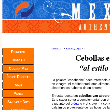
Principal
>>
Salsas y Dips
>>
Principal
Cebollas 
Historia
“al estil
Cocina Mex
Índice Recetas
La palabra “escabeche” hace referencia 
en vinagre. Al marinar productos aliment
Maíz
absorben los sabores de su entorno.
Panes
En esta receta
las cebollas van absorbe
Este sabor se va a complementar con el s
Salsas y Dips
y picante del
orégano
y el clavo – y como
balsámico proveniente de las hojas de lau